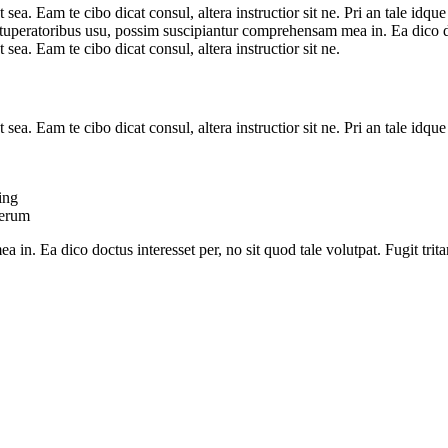
t sea. Eam te cibo dicat consul, altera instructior sit ne. Pri an tale id
uperatoribus usu, possim suscipiantur comprehensam mea in. Ea dico doct
sea. Eam te cibo dicat consul, altera instructior sit ne.
t sea. Eam te cibo dicat consul, altera instructior sit ne. Pri an tale id
ing
derum
in. Ea dico doctus interesset per, no sit quod tale volutpat. Fugit trit
erve it.