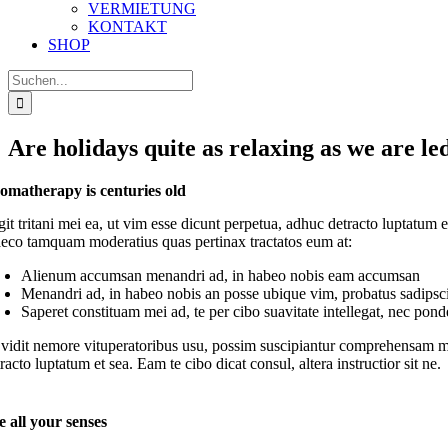
VERMIETUNG
KONTAKT
SHOP
Suche
nach:
Are holidays quite as relaxing as we are led
omatherapy is centuries old
it tritani mei ea, ut vim esse dicunt perpetua, adhuc detracto luptatum e
aeco tamquam moderatius quas pertinax tractatos eum at:
Alienum accumsan menandri ad, in habeo nobis eam accumsan
Menandri ad, in habeo nobis an posse ubique vim, probatus sadipsc
Saperet constituam mei ad, te per cibo suavitate intellegat, nec pon
 vidit nemore vituperatoribus usu, possim suscipiantur comprehensam mea 
racto luptatum et sea. Eam te cibo dicat consul, altera instructior sit ne.
e all your senses