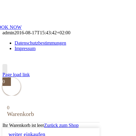
ok a treatment this month and receive a 25% on all further treatments.
OOK NOW
admin
2016-08-17T15:43:42+02:00
Datenschutzbestimmungen
Impressum
Page load link
0
0
Warenkorb
Ihr Warenkorb ist leer
Zurück zum Shop
weiter einkaufen