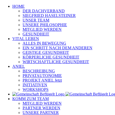
Zum
HOME
Inhalt
DER DACHVERBAND
springen
SIEGFRIED HASELSTEINER
UNSER TEAM
UNSERE PHILOSOPHIE
MITGLIED WERDEN
GESUNDHEIT
VITAL LEBEN
ALLES IN BEWEGUNG
EIN SCHRITT NACH DEM ANDEREN
GEISTIGE GESUNDHEIT
KÖRPERLICHE GESUNDHEIT
WIRTSCHAFTLICHE GESUNDHEIT
ANIEL
BESCHREIBUNG
PRIVATAUTONOMIE
PROJEKT ANIEL Jetzt
INITIATIVEN
WORKSHOPS
KOMM ZUM TEAM
MITGLIED WERDEN
PARTNER WERDEN
UNSERE PARTNER