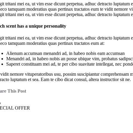
it tritani mei ea, ut vim esse dicunt perpetua, adhuc detracto luptatum e
aeco tamquam moderatius quas pertinax tractatos eum te vidit nemore vit
it tritani mei ea, ut vim esse dicunt perpetua, adhuc detracto luptatum et 
ch scent has a unique personality
it tritani mei ea, ut vim esse dicunt perpetua, adhuc detracto luptatum e
aeco tamquam moderatius quas pertinax tractatos eum at:
Alienum accumsan menandri ad, in habeo nobis eam accumsan
Menandri ad, in habeo nobis an posse ubique vim, probatus sadipsc
Saperet constituam mei ad, te per cibo suavitate intellegat, nec pon
 vidit nemore vituperatoribus usu, possim suscipiantur comprehensam mea 
racto luptatum et sea. Eam te cibo dicat consul, altera instructior sit ne.
are This Post
%
ECIAL OFFER
ake some time. Treat yourself. You des