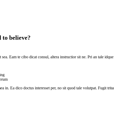
 to believe?
t sea. Eam te cibo dicat consul, altera instructior sit ne. Pri an tale id
ing
derum
in. Ea dico doctus interesset per, no sit quod tale volutpat. Fugit trit